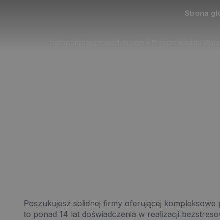
Strona g
transportprzeprowadzki.com
»
Przeprowadzki War
Przepr
Poszukujesz solidnej firmy oferującej kompleksow
to ponad 14 lat doświadczenia w realizacji bezstr