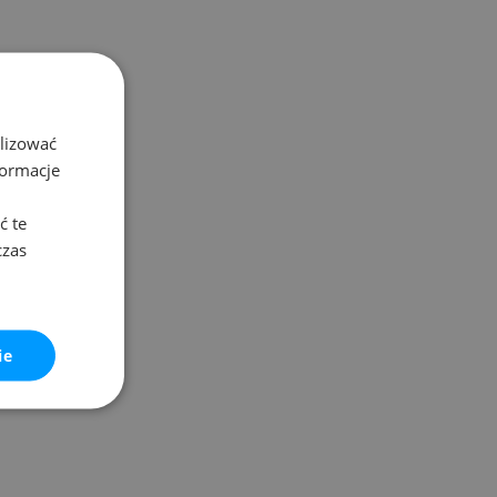
alizować
formacje
ć te
czas
ie