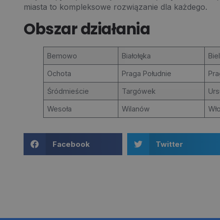
miasta to kompleksowe rozwiązanie dla każdego.
Obszar działania
Bemowo
Białołęka
Bie
Ochota
Praga Południe
Pra
Śródmieście
Targówek
Urs
Wesoła
Wilanów
Wł
Facebook
Twitter