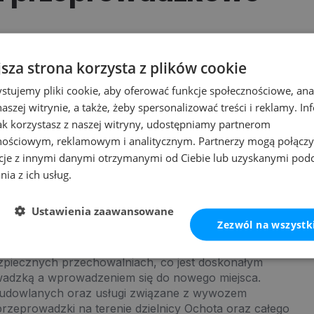
ują pełen zakres działań
niezbędnych do sprawnego
jsza strona korzysta z plików cookie
wadzki mieszkań, domów, biur oraz firm — zarówno
stujemy pliki cookie, aby oferować funkcje społecznościowe, an
ra nie tylko transport mebli i rzeczy osobistych,
iem specjalistycznych materiałów ochronnych.
aszej witrynie, a także, żeby spersonalizować treści i reklamy. In
jak korzystasz z naszej witryny, udostępniamy partnerom
owanych do różnych potrzeb transportowych. Nasze
nościowym, reklamowym i analitycznym. Partnerzy mogą połączy
anie dla przeprowadzek lub pojedynczych transportów.
cje z innymi danymi otrzymanymi od Ciebie lub uzyskanymi pod
chocie
, zapewniając odpowiednie zabezpieczenie nawet
nia z ich usług.
w. Profesjonalny
transport mebli w Warszawie
 w nienaruszonym stanie.
Ustawienia zaawansowane
Zezwól na wszystk
piecznych przechowalniach, co jest doskonałym
adzką a wprowadzeniem się do nowego miejsca.
 budowlanych oraz usługi związane z wywozem
 przeprowadzki na terenie dzielnicy Ochota oraz całego