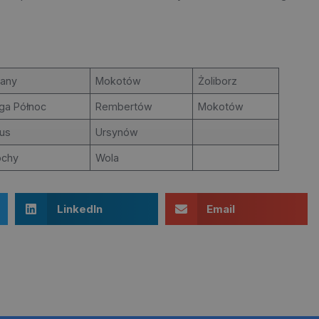
lany
Mokotów
Żoliborz
ga Północ
Rembertów
Mokotów
us
Ursynów
ochy
Wola
LinkedIn
Email