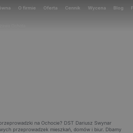
łówna
O firmie
Oferta
Cennik
Wycena
Blog
szawa Ochota
owadzki Warszawa
e przeprowadzki na Ochocie? DST Dariusz Swynar
esowych przeprowadzek mieszkań, domów i biur. Dbamy